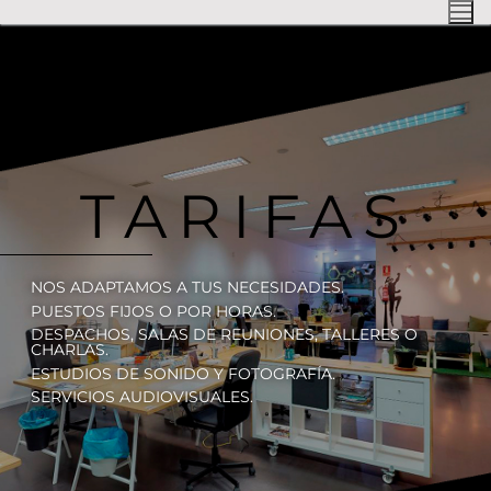
TARIFAS
NOS ADAPTAMOS A TUS NECESIDADES.
PUESTOS FIJOS O POR HORAS.
DESPACHOS, SALAS DE REUNIONES, TALLERES O
CHARLAS.
ESTUDIOS DE SONIDO Y FOTOGRAFÍA.
SERVICIOS AUDIOVISUALES.