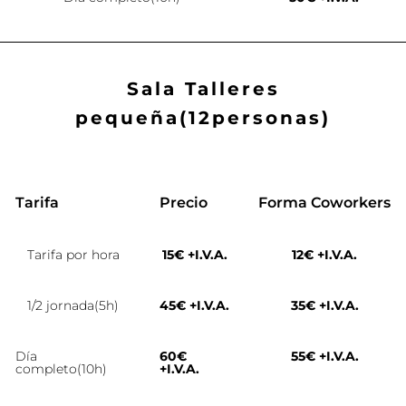
Sala Talleres
pequeña(12personas)
Tarifa
Precio
Forma Coworkers
Tarifa por hora
15€ +I.V.A.
12€ +I.V.A.
1/2 jornada(5h)
45€ +I.V.A.
35€ +I.V.A.
Día
60€
55€ +I.V.A.
completo(10h)
+I.V.A.