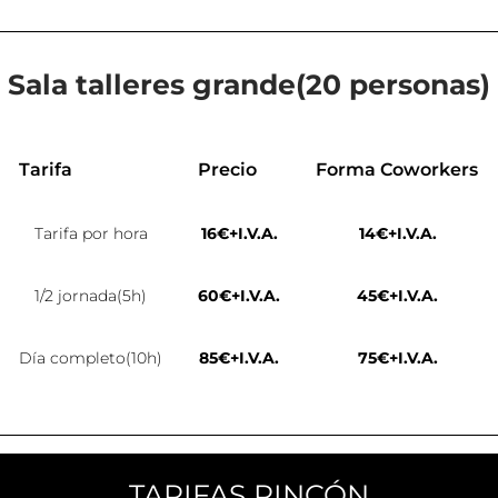
Sala talleres grande(20 personas)
Tarifa
Precio
Forma Coworkers
Tarifa por hora
16€+I.V.A.
14€+I.V.A.
1/2 jornada(5h)
60€+I.V.A.
45€+I.V.A.
Día completo(10h)
85€+I.V.A.
75€+I.V.A.
TARIFAS RINCÓN