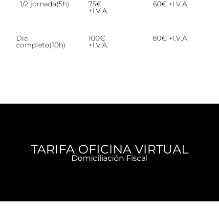
1/2 jornada(5h)
75€
60€ +I.V.A.
+I.V.A.
Día
100€
80€ +I.V.A.
completo(10h)
+I.V.A.
TARIFA OFICINA VIRTUAL
Domiciliación Fiscal