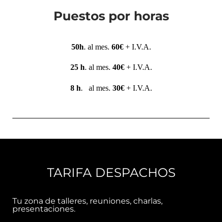
Puestos por horas
50h
. al mes.
60€
+ I.V.A.
25 h
. al mes.
40€
+ I.V.A.
8 h
. al mes.
30€
+ I.V.A.
TARIFA DESPACHOS
Tu zona de talleres, reuniones, charlas,
presentaciones.